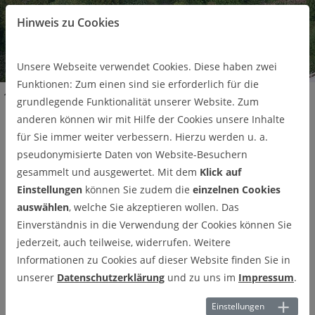
Hinweis zu Cookies
Pa
use
Unsere Webseite verwendet Cookies. Diese haben zwei
Funktionen: Zum einen sind sie erforderlich für die
Begrüßung Jacob Fenner
grundlegende Funktionalität unserer Website. Zum
anderen können wir mit Hilfe der Cookies unsere Inhalte
Begrüßung Jacob Fenner
für Sie immer weiter verbessern. Hierzu werden u. a.
pseudonymisierte Daten von Website-Besuchern
01.01.2021
gesammelt und ausgewertet. Mit dem
Klick auf
Zum 01. Januar 2021 dürfen wir M.Sc. Jacob Fenner
Einstellungen
können Sie zudem die
einzelnen Cookies
als neuen wissenschaflichen Mitarbeiter am IFAD
auswählen
, welche Sie akzeptieren wollen. Das
begrüßen.
Einverständnis in die Verwendung der Cookies können Sie
jederzeit, auch teilweise, widerrufen. Weitere
Herr M. Sc. Jacob Fenner wird unser Team im Bereich der
Informationen zu Cookies auf dieser Website finden Sie in
mechanischen Aufbereitung verstärken und sich hauptsächlich
unserer
Datenschutzerklärung
und zu uns im
Impressum
.
mit den vom BMBF geförderten Projekten TreSorGips und
Einstellungen
REALight beschäftigen. Hierbei geht es um die Rückgewinnung