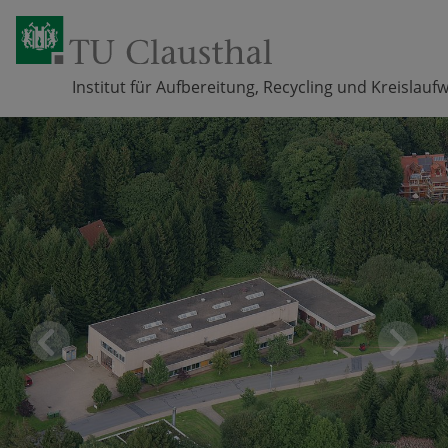
Institut für Aufbereitung, Recycling und Kreislauf
Zum Inhalt springen
Pr
Ne
eviou
xt
s