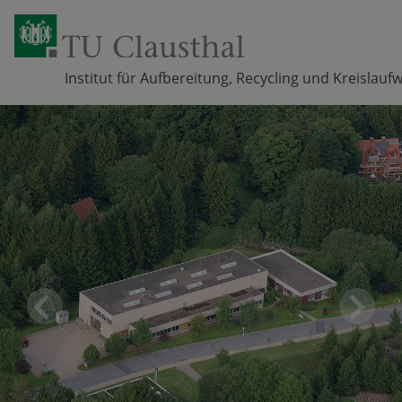
Institut für Aufbereitung, Recycling und Kreislauf
Zum Inhalt springen
Pr
Ne
eviou
xt
s