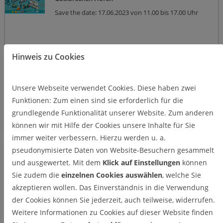
Save the date: 17.06.2023 von 11.00 bis 17.00 Uhr
Hinweis zu Cookies
22.03.2023
Niedersächsische Innovationslabore
für Wasserstofftechnologien feiern
Unsere Webseite verwendet Cookies. Diese haben zwei
„Bergfest“
Im Lichthof der Leibniz Universität Hannover
Funktionen: Zum einen sind sie erforderlich für die
stellten die Wasserstoff Innovationslabore nach der
grundlegende Funktionalität unserer Website. Zum anderen
Hälfte der Projektlaufzeit ihre bisherigen
Forschungsergebnisse vor
können wir mit Hilfe der Cookies unsere Inhalte für Sie
immer weiter verbessern. Hierzu werden u. a.
pseudonymisierte Daten von Website-Besuchern gesammelt
14.02.2023
Grüner Wasserstoff für eine
und ausgewertet. Mit dem
Klick auf Einstellungen
können
klimafreundlichere Luftfahrt
Sie zudem die
einzelnen Cookies auswählen
, welche Sie
Das Forschungsvorhaben HyNEAT erforscht
akzeptieren wollen. Das Einverständnis in die Verwendung
Wasserstoff-Bereitstellungskonzepte für die
Luftfahrt. Beteiligt an dem Verbundprojekt sind die
der Cookies können Sie jederzeit, auch teilweise, widerrufen.
Universitäten in Hannover, Braunschweig, Clausthal
Weitere Informationen zu Cookies auf dieser Website finden
und Hamburg.