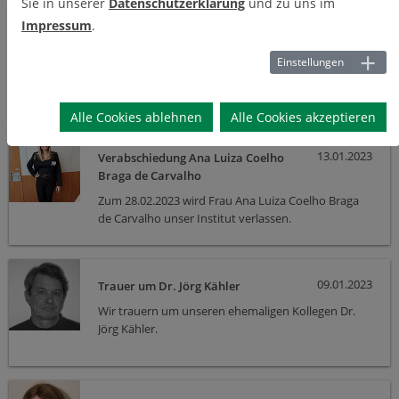
Sie in unserer
Datenschutzerklärung
und zu uns im
Impressum
.
13.01.2023
Projekt „Helden“ bewilligt
Bildung für Nachhaltige Entwicklung – Projekt
Einstellungen
„Helden“ bewilligt
Alle Cookies ablehnen
Alle Cookies akzeptieren
13.01.2023
Verabschiedung Ana Luiza Coelho
Braga de Carvalho
Zum 28.02.2023 wird Frau Ana Luiza Coelho Braga
de Carvalho unser Institut verlassen.
09.01.2023
Trauer um Dr. Jörg Kähler
Wir trauern um unseren ehemaligen Kollegen Dr.
Jörg Kähler.