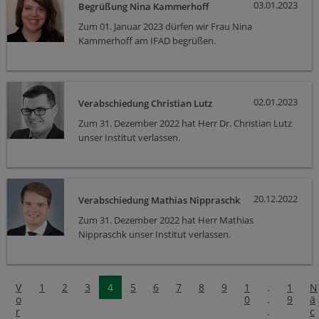
03.01.2023
Begrüßung Nina Kammerhoff
Zum 01. Januar 2023 dürfen wir Frau Nina
Kammerhoff am IFAD begrüßen.
02.01.2023
Verabschiedung Christian Lutz
Zum 31. Dezember 2022 hat Herr Dr. Christian Lutz
unser Institut verlassen.
20.12.2022
Verabschiedung Mathias Nippraschk
Zum 31. Dezember 2022 hat Herr Mathias
Nippraschk unser Institut verlassen.
V
1
2
3
4
5
6
7
8
9
1
.
1
N
o
0
.
9
ä
r
.
c