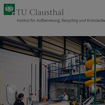
Institut für Aufbereitung, Recycling und Kreislauf
Zum Inhalt springen
Pr
Ne
eviou
xt
s