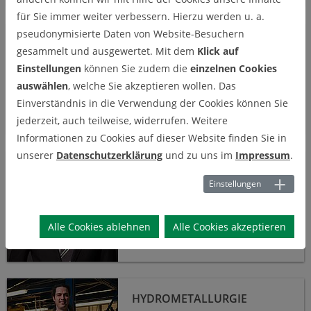
Abwässer sind die Schwerpunkte
für Sie immer weiter verbessern. Hierzu werden u. a.
des Fachgebietes in Forschung
Unser Team
pseudonymisierte Daten von Website-Besuchern
und Lehre.
UNSER TEAM
gesammelt und ausgewertet. Mit dem
Klick auf
Die Kolleginnen und Kollegen des
Einstellungen
können Sie zudem die
einzelnen Cookies
Lehrstuhls für
auswählen
, welche Sie akzeptieren wollen. Das
Rohstoffaufbereitung und
Einverständnis in die Verwendung der Cookies können Sie
Recycling.
jederzeit, auch teilweise, widerrufen. Weitere
Informationen zu Cookies auf dieser Website finden Sie in
unserer
Datenschutzerklärung
und zu uns im
Impressum
.
Rohstoffaufbereitung und Recycling
ROHSTOFFAUFBEREITUNG
UND RECYCLING
Einstellungen
Alle Cookies ablehnen
Alle Cookies akzeptieren
Hydrometallurgie
HYDROMETALLURGIE