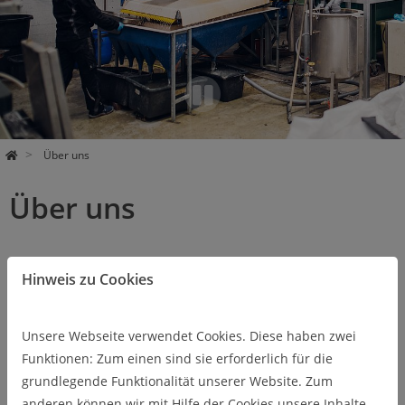
Pa
use
Über uns
Über uns
Hinweis zu Cookies
Unsere Aufgaben und Ziele
UNSERE AUFGABEN UND
ZIELE
Unsere Webseite verwendet Cookies. Diese haben zwei
Rohstoffaufbereitung und
Recycling sowie die Sanierung
Funktionen: Zum einen sind sie erforderlich für die
kontaminierter Flächen und die
grundlegende Funktionalität unserer Website. Zum
Aufbereitung industrieller
anderen können wir mit Hilfe der Cookies unsere Inhalte