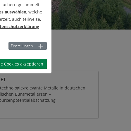
Besuchern gesammelt
es auswählen
, welche
zeit, auch teilweise,
tenschutzerklärung
Einstellungen
le Cookies akzeptieren
ET
technologie-relevante Metalle in deutschen
idischen Buntmetallerzen –
ourcenpotentialabschätzung