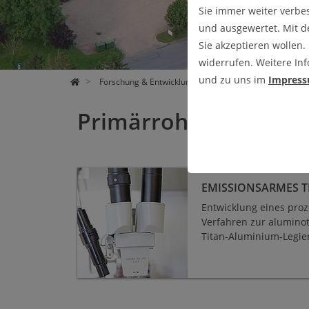
Sie immer weiter verbe
und ausgewertet. Mit 
Sie akzeptieren wollen.
widerrufen. Weitere Inf
und zu uns im
Impres
Forschung & Entwicklung
Abgeschlossene Projekt
Primärrohstoff-Aufbe
Emissionsarmes Titan
EMISSIONSARMES T
Entwicklung eines pro
Verfahren zur alumino
Titan-Aluminium-Legie