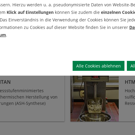
ssern. Hierzu werden u. a. pseudonymisierte Daten von Website-
dem
Klick auf Einstellungen
können Sie zudem die
einzelnen Cooki
Pa
 Das Einverständnis in die Verwendung der Cookies können Sie jeder
use
ormationen zu Cookies auf dieser Website finden Sie in unserer
Da
sum
.
e
Primärrohstoff-Aufbereitung
reitung
Alle Cookies ablehnen
Al
HTMET
ITAN
HTM
zessstufenminimiertes
Hoch
thermischen Herstellung von
sulf
rungen (ASH-Synthese)
Ress